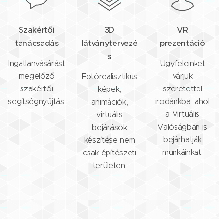
Szakértői
3D
VR
tanácsadás
látványtervezé
prezentáció
s
Ingatlanvásárást
Ügyfeleinket
megelőző
várjuk
Fotórealisztikus
szakértői
szeretettel
képek,
segítségnyűjtás.
irodánkba, ahol
animációk,
a Virtuális
virtuális
Valóságban is
bejárások
bejárhatják
készítése nem
munkáinkat.
csak építészeti
területen.