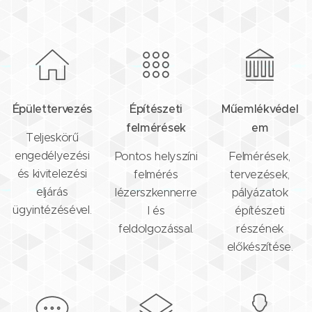
Épülettervezés
Építészeti
Műemlékvédel
felmérések
em
Teljeskörű
engedélyezési
Pontos helyszíni
Felmérések,
és kivitelezési
felmérés
tervezések,
eljárás
lézerszkennerre
pályázatok
ügyintézésével.
l és
építészeti
feldolgozással.
részének
előkészítése.